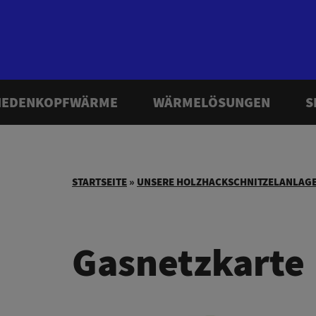
IEDENKOPFWÄRME
WÄRMELÖSUNGEN
S
STARTSEITE
»
UNSERE HOLZHACKSCHNITZELANLAG
Gasnetzkarte