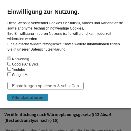
Einwilligung zur Nutzung.
Diese Website verwendet Cookies für Statistik, Videos und Kartendienste
sowie anonyme, technisch notwendige Cookies.
BiedenkopfWärme
Ihre Einwilligung in deren Nutzung ist freiwillig und kann jederzeit
widerrufen werden.
Wärmelösungen
Eine einfache Widerrufsmöglichkeit sowie weitere Informationen finden
Sie in
unserer Datenschutzerklärung
.
Service
STARTSEITE
»
BESTANDSANALYSE
Notwendig
Wärmeerzeugung
Google Analytics
Youtube
Wärmewende
Google Maps
Hinweis: Nachfolgend können Sie die wesentlichen
Ergebnisse unserer Bestandsanalyse einsehen.
Fragebogen Wärmeplanung
Einstellungen speichern & schließen
Sie finden die detaillierte Auswertung der Ergebnisse als
Download unten auf dieser Seite.
Bestandsanalyse
Alle akzeptieren
Potenzialanalyse
Veröffentlichung nach Wärmeplanungsgesetz § 13 Abs. 4
Eignungsprüfung
(
Bestandsanalyse nach § 15)
Unternehmen
Die nachfolgenden Ergebnisse sind
vorläufig
. Sie können sich durch